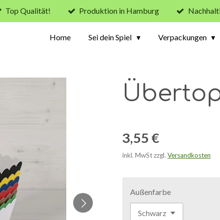
Top Qualität!
Produktion in Hamburg
Nachhalt
Home
Sei dein Spiel
Verpackungen
Übertop
3,55 €
inkl. MwSt zzgl.
Versandkosten
Außenfarbe