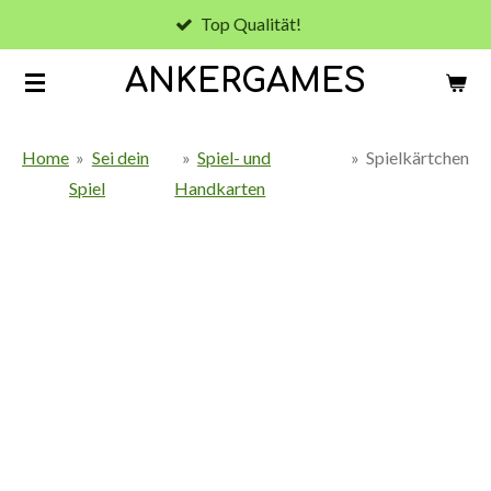
Top Qualität!
Zum
Hauptinhalt
ANKERGAMES
springen
Home
»
Sei dein
»
Spiel- und
»
Spielkärtchen
Spiel
Handkarten